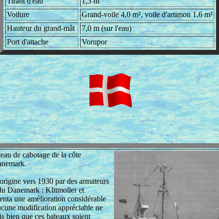
Tirant d'eau
1,3 m
Voilure
Grand-voile 4,0 m², voile d'artimon 1,6 m²
Hauteur du grand-mât
7,0 m (sur l'eau)
Port d'attache
Vorupor
teau de cabotage de la côte
anemark.
 l'origine vers 1930 par des armateurs
 du Danemark : Klitmoller et
senta une amélioration considérable
ucune modification appréciable ne
is bien que ces bateaux soient