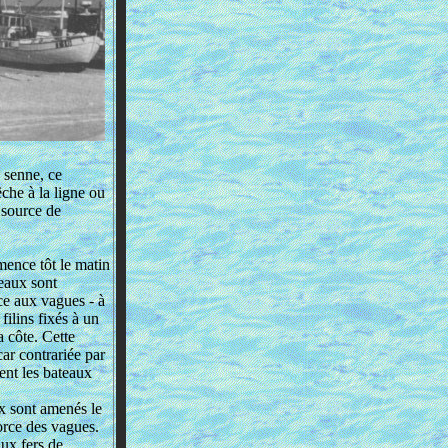
 senne, ce
êche à la ligne ou
 source de
mence tôt le matin
teaux sont
ace aux vagues - à
 filins fixés à un
a côte. Cette
ar contrariée par
rent les bateaux
ux sont amenés le
force des vagues.
aux fers de