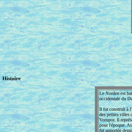
Histoire
Le
Norden
est ba
occidentale du D
Il fut construit à
des petites villes
Vorupor. Il repré
pour l'époque. A
fut apportée depu