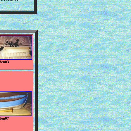
den03
den07