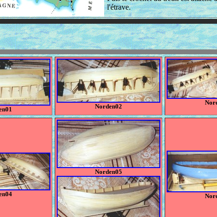
l'étrave.
Nor
Norden02
en01
Norden05
en04
Nor