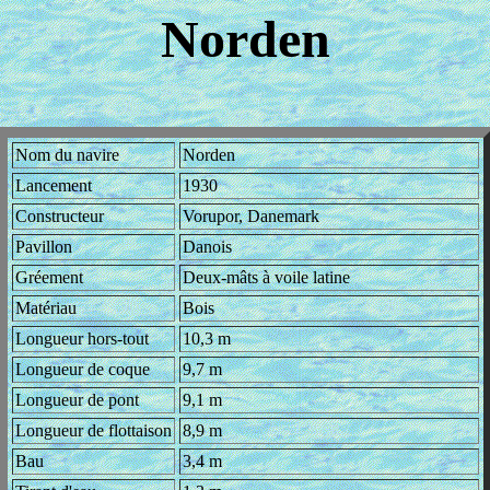
Norden
Nom du navire
Norden
Lancement
1930
Constructeur
Vorupor, Danemark
Pavillon
Danois
Gréement
Deux-mâts à voile latine
Matériau
Bois
Longueur hors-tout
10,3 m
Longueur de coque
9,7 m
Longueur de pont
9,1 m
Longueur de flottaison
8,9 m
Bau
3,4 m