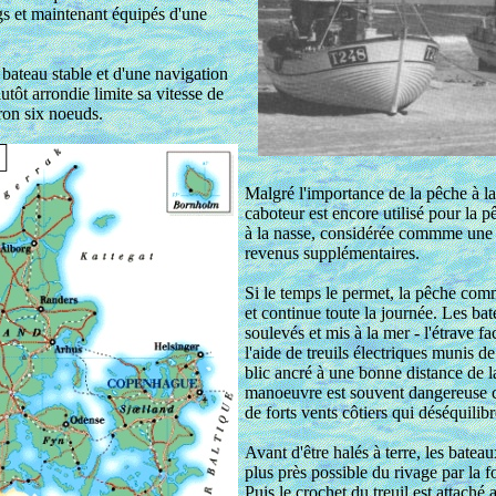
s et maintenant équipés d'une
 bateau stable et d'une navigation
utôt arrondie limite sa vitesse de
ron six noeuds.
Malgré l'importance de la pêche à la
caboteur est encore utilisé pour la p
à la nasse, considérée commme une
revenus supplémentaires.
Si le temps le permet, la pêche com
et continue toute la journée. Les ba
soulevés et mis à la mer - l'étrave f
l'aide de treuils électriques munis de
blic ancré à une bonne distance de l
manoeuvre est souvent dangereuse c
de forts vents côtiers qui déséquilib
Avant d'être halés à terre, les batea
plus près possible du rivage par la 
Puis le crochet du treuil est attaché 