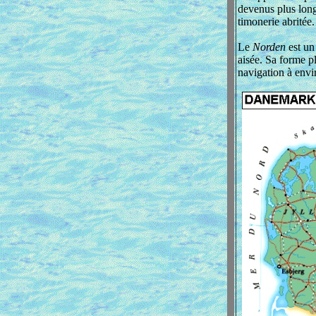
devenus plus long
timonerie abritée.
Le
Norden
est un
aisée. Sa forme pl
navigation à envi