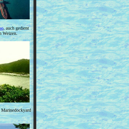
so
, auch gedient
en Weizen.
in Marinedockyard