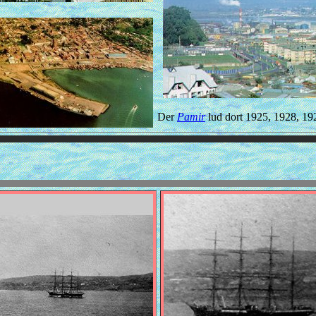
Der
Pamir
lud dort 1925, 1928, 19