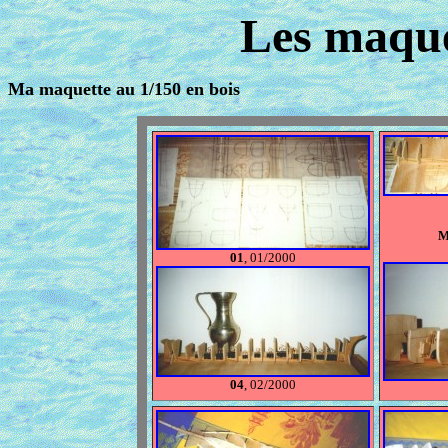
Les maque
Ma maquette au 1/150 en bois
M
01
, 01/2000
04
, 02/2000