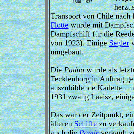
1866 - 1937
herzus
Transport von Chile nach 
Flotte
wurde mit Dampfschi
Dampfschiff für die Ree
von 1923). Einige
Segler
w
umgebaut.
Die
Padua
wurde als letzt
Tecklenborg in Auftrag ge
auszubildende Kadetten mi
1931 zwang Laeisz, einig
Das war der Zeitpunkt, ei
älteren
Schiffe
zu verkaufe
auch die
Pamir
verkauft z