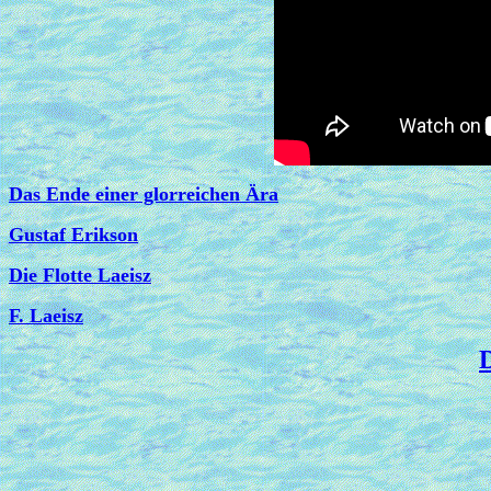
Das Ende einer glorreichen Ära
Gustaf Erikson
Die Flotte Laeisz
F. Laeisz