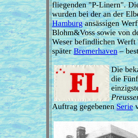
fliegenden "P-Linern". Di
wurden bei der an der Elb
Hamburg
ansässigen Werf
Blohm&Voss sowie von de
Weser befindlichen Werft
später
Bremerhaven
– best
Die bek
die Fün
einzigst
Preusse
Auftrag gegebenen
Serie
v