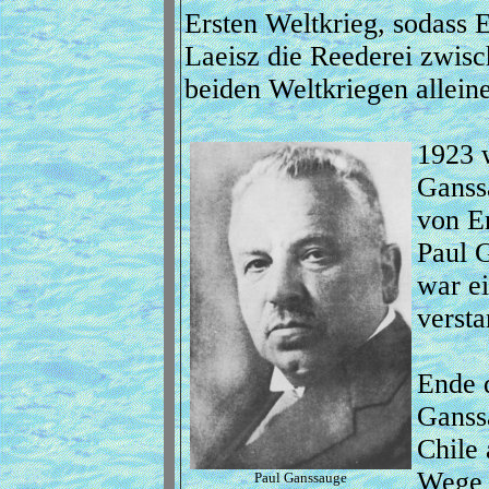
Ersten Weltkrieg, sodass E
Laeisz die Reederei zwis
beiden Weltkriegen alleine
1923 
Ganss
von Er
Paul 
war ei
versta
Ende d
Ganss
Chile 
Wege 
Paul Ganssauge