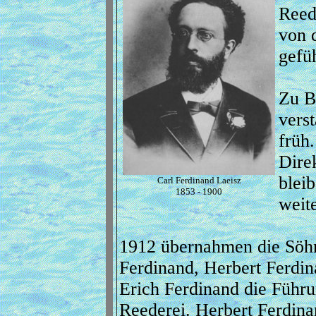
Reed
von 
gefü
Zu B
vers
früh.
Dire
bleib
Carl Ferdinand Laeisz
1853 - 1900
weit
1912 übernahmen die Söh
Ferdinand, Herbert Ferdi
Erich Ferdinand die Führu
Reederei. Herbert Ferdina