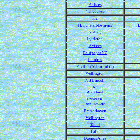
Artistes
Vancouver
Kiel
H. Tunstall-Behrens
H.
Sydney
Lyttleton
Artistes
Equipages NZ
Londres
Pavillon Allemand (2)
Wellington
Port Lincoln
Art
Auckland
Princesse
Bob Howard
Bremerhaven
Wellington
Taltal
Italie
Buenos Aires