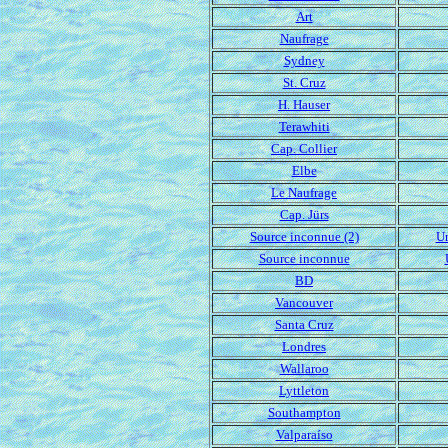
Art
Naufrage
Sydney
St. Cruz
H. Hauser
Terawhiti
Cap. Collier
Elbe
Le Naufrage
Cap. Jürs
Source inconnue (2)
Un
Source inconnue
BD
Vancouver
Santa Cruz
Londres
Wallaroo
Lyttleton
Southampton
Valparaíso