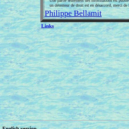
Une partie seulement des informations est publi
un détenteur de droit est en désaccord, merci de l
Philippe Bellamit
Links
English version