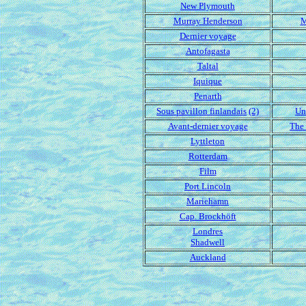
New Plymouth
Murray Henderson
M
Dernier voyage
Antofagasta
Taltal
Iquique
Penarth
Sous pavillon finlandais
(2)
Un
Avant-dernier voyage
The 
Lyttleton
Rotterdam
Film
Port Lincoln
Mariehamn
Cap. Brockhöft
Londres
Shadwell
Auckland